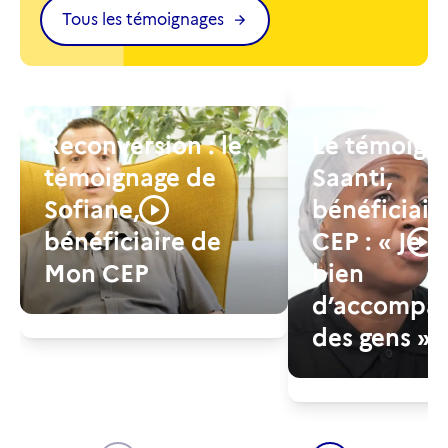
Tous les témoignages
Reconversion : le
Le témoign
témoignage de
Saanti,
Sofiane,
bénéficiair
bénéficiaire de
CEP : « Je 
Mon CEP
bien
d’accompa
des gens »