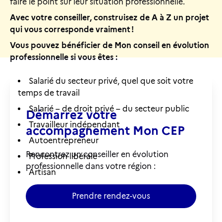
faire le point sur leur situation professionnelle.
Avec votre conseiller, construisez de A à Z un projet
qui vous corresponde vraiment !
Vous pouvez bénéficier de Mon conseil en évolution
professionnelle si vous êtes :
Salarié du secteur privé, quel que soit votre
temps de travail
Salarié – de droit privé – du secteur public
Démarrez votre
Travailleur indépendant
accompagnement Mon CEP
Autoentrepreneur
Rencontrez un conseiller en évolution
Profession libérale
professionnelle dans votre région :
Artisan
Prendre rendez-vous