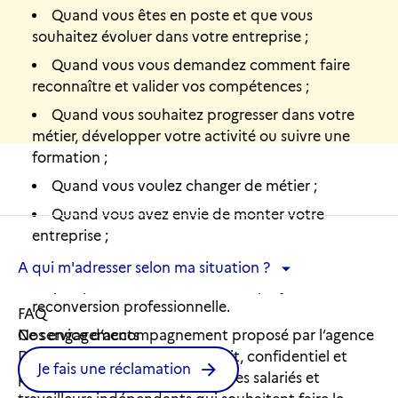
Quand vous êtes en poste et que vous
souhaitez évoluer dans votre entreprise ;
Quand vous vous demandez comment faire
reconnaître et valider vos compétences ;
Quand vous souhaitez progresser dans votre
métier, développer votre activité ou suivre une
formation ;
Quand vous voulez changer de métier ;
Quand vous avez envie de monter votre
entreprise ;
A qui m'adresser selon ma situation ?
Quand vous envisagez de démissionner de votre
A qui m'adresser selon ma situation ?
emploi pour vous consacrer à un projet de
reconversion professionnelle.
FAQ
Ce service d’accompagnement proposé par l’agence
Nos engagements
DOUARNENEZ - CIBC est gratuit, confidentiel et
Je fais une réclamation
personnalisé. Il s'adresse à tous les salariés et